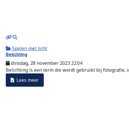
MOD_JTCS_VIEW_ARTICLE_LINK
MOD_JTCS_VIEW_FULL_IMAGE
Spelen met licht
Belichting
dinsdag, 28 november 2023 22:04
Belichting is een term die wordt gebruikt bij fotografie, in
Lees meer