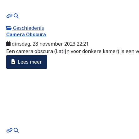
MOD_JTCS_VIEW_ARTICLE_LINK
MOD_JTCS_VIEW_FULL_IMAGE
Geschiedenis
Camera Obscura
dinsdag, 28 november 2023 22:21
Een camera obscura (Latijn voor donkere kamer) is een ve
Lees meer
MOD_JTCS_VIEW_ARTICLE_LINK
MOD_JTCS_VIEW_FULL_IMAGE