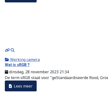
MOD_JTCS_VIEW_ARTICLE_LINK
MOD_JTCS_VIEW_FULL_IMAGE
Werking camera
Wat is sRGB ?
dinsdag, 28 november 2023 21:34
De term sRGB staat voor "geStandaardiseerde Rood, Groe
Lees meer