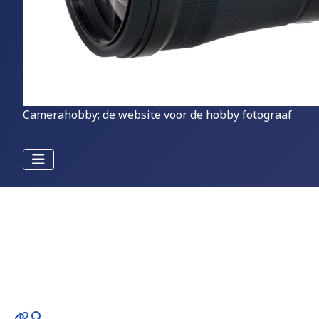
Camerahobby; de website voor de hobby fotograaf
MOD_JTCS_VIEW_ARTICLE_LINK
MOD_JTCS_VIEW_FULL_IMAGE