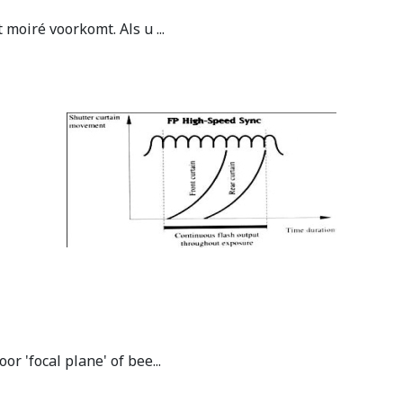
moiré voorkomt. Als u ...
r 'focal plane' of bee...