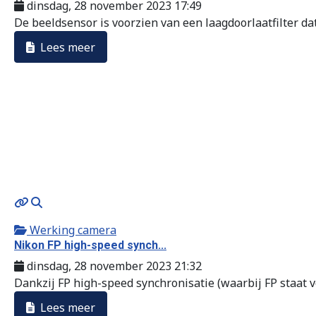
dinsdag, 28 november 2023 17:49
De beeldsensor is voorzien van een laagdoorlaatfilter dat 
Lees meer
MOD_JTCS_VIEW_ARTICLE_LINK
MOD_JTCS_VIEW_FULL_IMAGE
Werking camera
Nikon FP high-speed synch...
dinsdag, 28 november 2023 21:32
Dankzij FP high-speed synchronisatie (waarbij FP staat voo
Lees meer