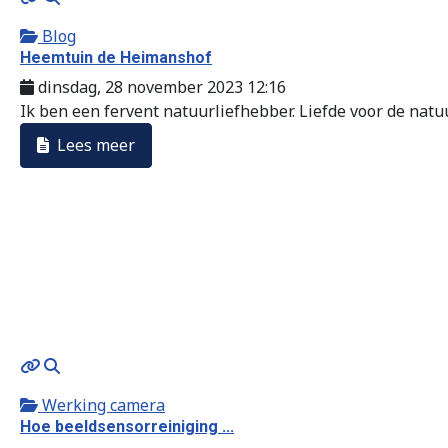
Blog
Heemtuin de Heimanshof
dinsdag, 28 november 2023 12:16
Ik ben een fervent natuurliefhebber. Liefde voor de natuu
Lees meer
MOD_JTCS_VIEW_ARTICLE_LINK
MOD_JTCS_VIEW_FULL_IMAGE
Werking camera
Hoe beeldsensorreiniging ...