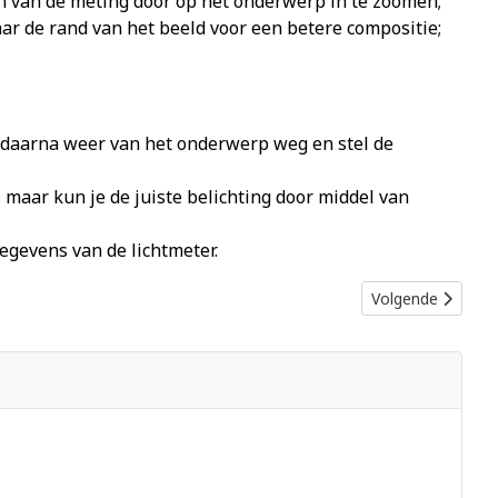
en van de meting door op het onderwerp in te zoomen;
r de rand van het beeld voor een betere compositie;
p daarna weer van het onderwerp weg en stel de
 maar kun je de juiste belichting door middel van
egevens van de lichtmeter.
Volgende artikel:
Volgende