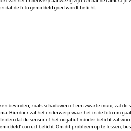
buurt van het onderwerp aanwezig zijn. Omdat de camera je w
len dat de foto gemiddeld goed wordt belicht.
kken bevinden, zoals schaduwen of een zwarte muur, zal de 
agma. Hierdoor zal het onderwerp waar het in de foto om gaat
leiden dat de sensor of het negatief minder belicht zal wor
gemiddeld' correct belicht. Om dit probleem op te lossen, b