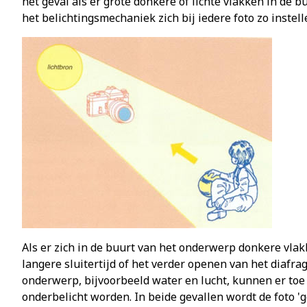
het geval als er grote donkere of lichte vlakken in de 
het belichtingsmechaniek zich bij iedere foto zo instel
Als er zich in de buurt van het onderwerp donkere vla
langere sluitertijd of het verder openen van het diafr
onderwerp, bijvoorbeeld water en lucht, kunnen er toe 
onderbelicht worden. In beide gevallen wordt de foto '