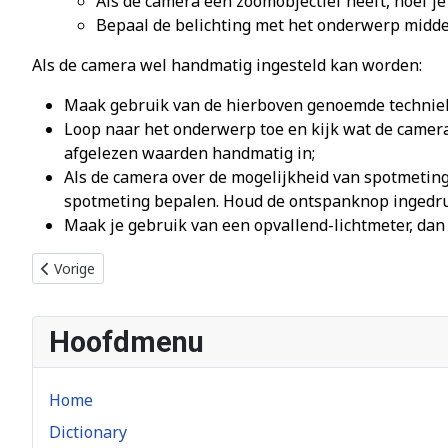
Als de camera een zoomobjectief heeft, hoef j
Bepaal de belichting met het onderwerp midde
Als de camera wel handmatig ingesteld kan worden:
Maak gebruik van de hierboven genoemde technie
Loop naar het onderwerp toe en kijk wat de camera
afgelezen waarden handmatig in;
Als de camera over de mogelijkheid van spotmeting 
spotmeting bepalen. Houd de ontspanknop ingedrukt
Maak je gebruik van een opvallend-lichtmeter, dan
Vorig artikel: Sluitertijd
Vorige
Hoofdmenu
Home
Dictionary