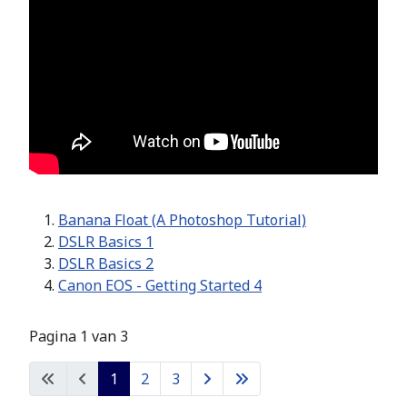
Banana Float (A Photoshop Tutorial)
DSLR Basics 1
DSLR Basics 2
Canon EOS - Getting Started 4
Pagina 1 van 3
1
2
3