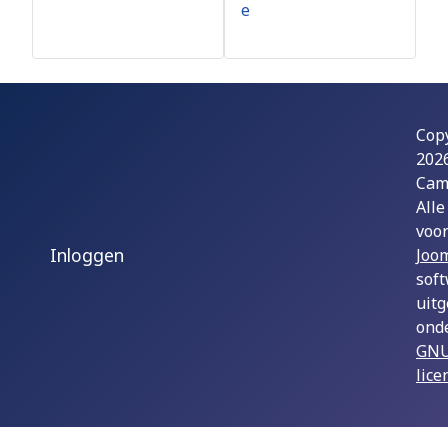
e
Cop
202
Cam
Alle
voo
Inloggen
Joom
sof
uit
ond
GNU
lice