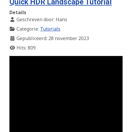
Quick HDR Landscape Tutorial
Details
Geschreven door:
Hans
Categorie:
Tutorials
Gepubliceerd: 28 november 2023
Hits: 809