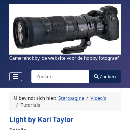
Camerahobby; de website voor de hobby fotograaf
Zoeken
Zoeken
U bevindt zich hier:
Startpagina
Video's
Tutorials
Light by Karl Taylor