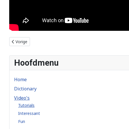
Vorig artikel: Another Polarizing Filter Bites The Dust... by Karl
Vorige
Hoofdmenu
Home
Dictionary
Video's
Tutorials
Interessant
Fun