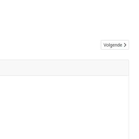
Volgende artikel:
Volgende