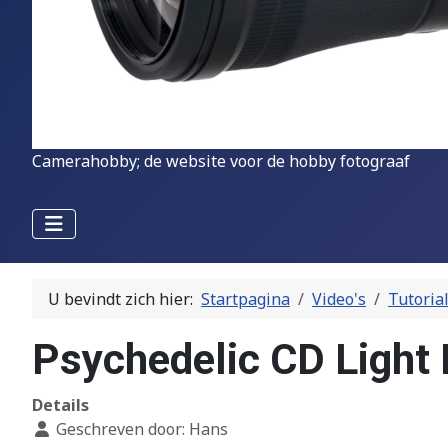
Camerahobby; de website voor de hobby fotograaf
U bevindt zich hier:
Startpagina
Video's
Tutoria
Psychedelic CD Light 
Details
Geschreven door:
Hans