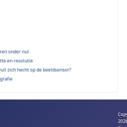
ren onder nul
tte en resolutie
vuil zich hecht op de beeldsensor?
grafie
Cop
202