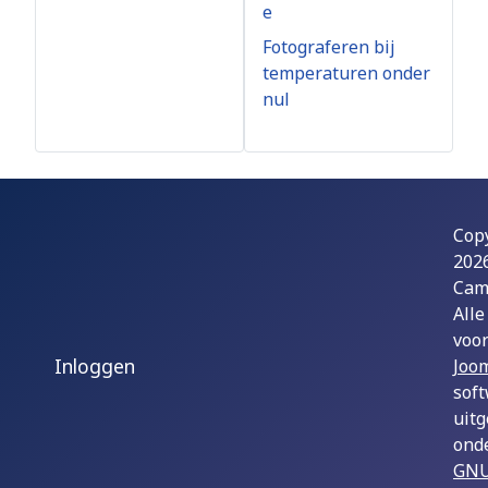
e
Fotograferen bij
temperaturen onder
nul
Cop
202
Cam
Alle
voo
Inloggen
Joom
sof
uit
ond
GNU