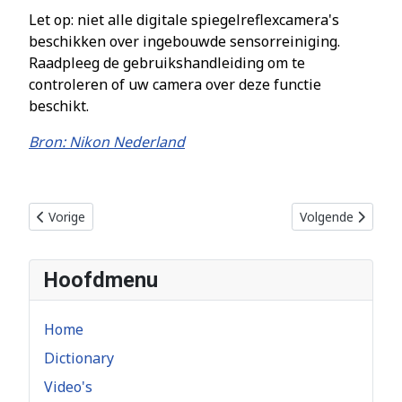
Let op: niet alle digitale spiegelreflexcamera's
beschikken over ingebouwde sensorreiniging.
Raadpleeg de gebruikshandleiding om te
controleren of uw camera over deze functie
beschikt.
Bron: Nikon Nederland
Vorig artikel: Wat is de virtuele horizon?
Volgende artikel:
Vorige
Volgende
Hoofdmenu
Home
Dictionary
Video's