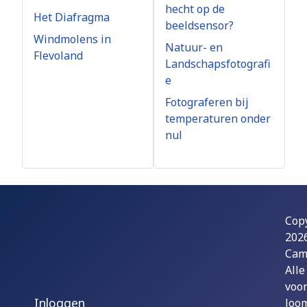
hecht op de
Het Diafragma
beeldsensor?
Windmolens in
Natuur- en
Flevoland
Landschapsfotografi
e
Fotograferen bij
temperaturen onder
nul
Cop
202
Cam
Alle
voo
Inloggen
Joom