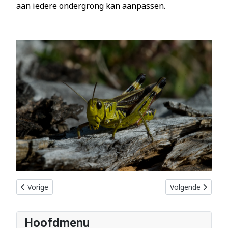
aan iedere ondergrong kan aanpassen.
Vorig artikel: VliegendHert
Volgende artikel
Vorige
Volgende
Hoofdmenu