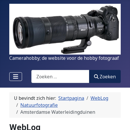
Camerahobby; de website voor de hobby fotograaf
Zoeken
Zoeken
U bevindt zich hier:
Startpagina
WebLog
Natuurfotografie
Amsterdamse Waterleidingduinen
WebLog