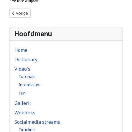
Bron tekst Wikipedia
Vorig artikel: De Vos
Vorige
Hoofdmenu
Home
Dictionary
Video's
Tutorials
Interessant
Fun
Gallerij
Weblinks
Socialmedia streams
Timeline