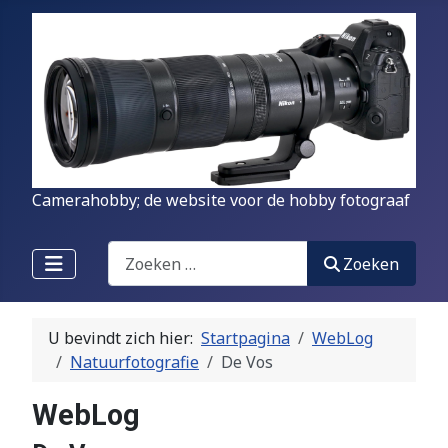
Camerahobby; de website voor de hobby fotograaf
Zoeken
Zoeken
U bevindt zich hier:
Startpagina
WebLog
Natuurfotografie
De Vos
WebLog