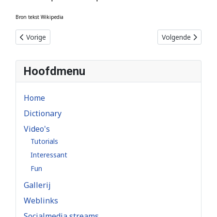
Bron tekst Wikipedia
Vorig artikel: Zonsondergang
Volgende artikel
Vorige
Volgende
Hoofdmenu
Home
Dictionary
Video's
Tutorials
Interessant
Fun
Gallerij
Weblinks
Socialmedia streams