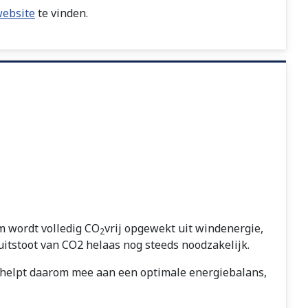
website
te vinden.
m wordt volledig CO
vrij opgewekt uit windenergie,
2
itstoot van CO2 helaas nog steeds noodzakelijk.
U helpt daarom mee aan een optimale energiebalans,