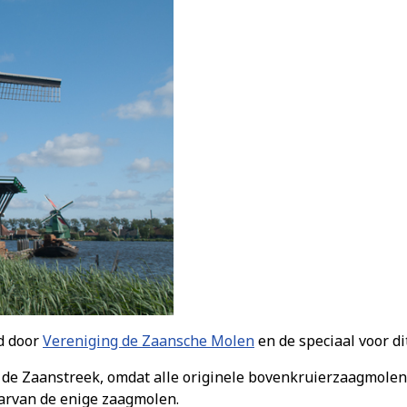
rd door
Vereniging de Zaansche Molen
en de speciaal voor di
de Zaanstreek, omdat alle originele bovenkruierzaagmolens
aarvan de enige zaagmolen.