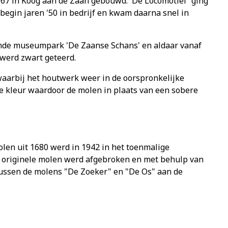
'67 in Koog aan de Zaan gebouwd. 'De Locomotief' ging
t begin
jaren '50
in bedrijf en kwam daarna snel in
jnde museumpark 'De Zaanse Schans' en aldaar vanaf
werd zwart geteerd.
waarbij het houtwerk weer in de oorspronkelijke
e kleur waardoor de molen in plaats van een sobere
len uit 1680 werd in 1942 in het toenmalige
e originele molen werd afgebroken en met behulp van
ussen de molens "De Zoeker" en "De Os" aan de