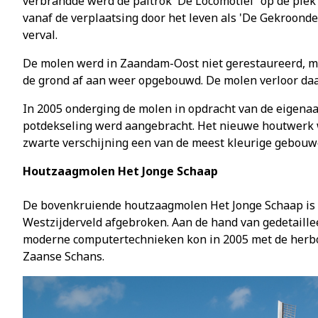
verbrandde werd de paltrok 'De Locomotief' op de plek
vanaf de verplaatsing door het leven als 'De Gekroond
verval.
De molen werd in Zaandam-Oost niet gerestaureerd, m
de grond af aan weer opgebouwd. De molen verloor daa
In 2005 onderging de molen in opdracht van de eigena
potdekseling werd aangebracht. Het nieuwe houtwerk w
zwarte verschijning een van de meest kleurige gebouw
Houtzaagmolen Het Jonge Schaap
De bovenkruiende houtzaagmolen Het Jonge Schaap is d
Westzijderveld afgebroken. Aan de hand van gedetaill
moderne computertechnieken kon in 2005 met de herbou
Zaanse Schans.