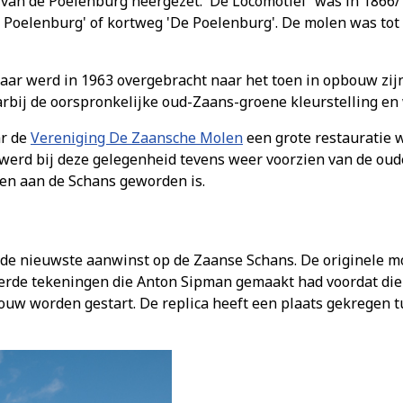
 van de Poelenburg neergezet. 'De Locomotief' was in 1866/
e Poelenburg' of kortweg 'De Poelenburg'. De molen was to
aar werd in 1963 overgebracht naar het toen in opbouw zi
rbij de oorspronkelijke oud-Zaans-groene kleurstelling en 
ar de
Vereniging De Zaansche Molen
een grote restauratie 
erd bij deze gelegenheid tevens weer voorzien van de oud
en aan de Schans geworden is.
e nieuwste aanwinst op de Zaanse Schans. De originele mo
eerde tekeningen die Anton Sipman gemaakt had voordat di
w worden gestart. De replica heeft een plaats gekregen t