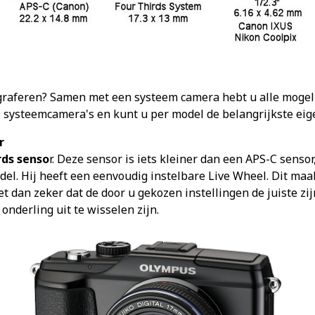
graferen? Samen met een systeem camera hebt u alle mogeli
e systeemcamera's en kunt u per model de belangrijkste ei
r
rds senso
r. Deze sensor is iets kleiner dan een APS-C sens
l. Hij heeft een eenvoudig instelbare Live Wheel. Dit maakt
et dan zeker dat de door u gekozen instellingen de juiste zi
nderling uit te wisselen zijn.