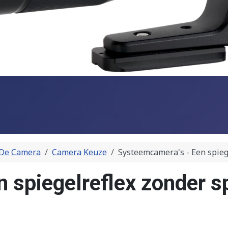
De Camera
Camera Keuze
Systeemcamera's - Een spiege
 spiegelreflex zonder sp