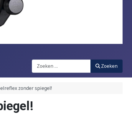
Zoeken
Zoeken
lreflex zonder spiegel!
iegel!