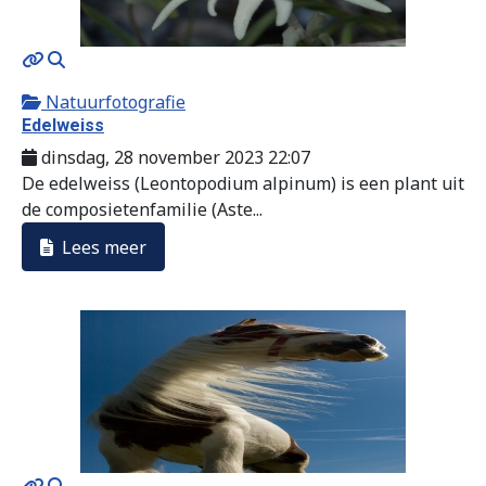
MOD_JTCS_VIEW_ARTICLE_LINK
MOD_JTCS_VIEW_FULL_IMAGE
Natuurfotografie
Edelweiss
dinsdag, 28 november 2023 22:07
De edelweiss (Leontopodium alpinum) is een plant uit
de composietenfamilie (Aste...
Lees meer
MOD_JTCS_VIEW_ARTICLE_LINK
MOD_JTCS_VIEW_FULL_IMAGE