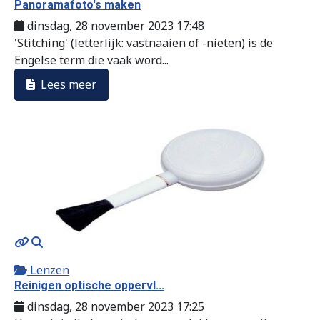
Panoramafoto's maken
dinsdag, 28 november 2023 17:48
'Stitching' (letterlijk: vastnaaien of -nieten) is de
Engelse term die vaak word...
Lees meer
MOD_JTCS_VIEW_ARTICLE_LINK
MOD_JTCS_VIEW_FULL_IMAGE
Lenzen
Reinigen optische oppervl...
dinsdag, 28 november 2023 17:25