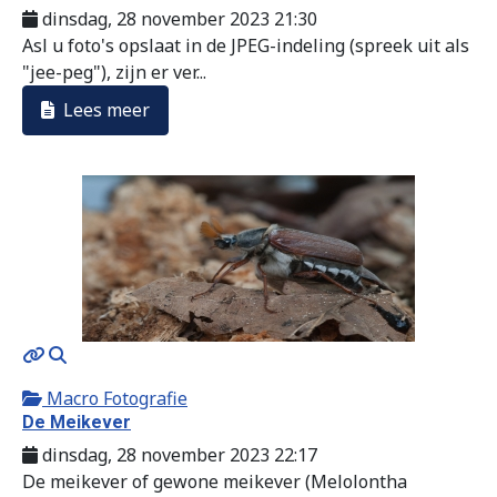
dinsdag, 28 november 2023 21:30
Asl u foto's opslaat in de JPEG-indeling (spreek uit als
"jee-peg"), zijn er ver...
Lees meer
MOD_JTCS_VIEW_ARTICLE_LINK
MOD_JTCS_VIEW_FULL_IMAGE
Macro Fotografie
De Meikever
dinsdag, 28 november 2023 22:17
De meikever of gewone meikever (Melolontha