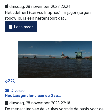
dinsdag, 28 november 2023 22:24
Het edelhert (Cervus Elaphus), in jagersjargon
roodwild, is een hertensoort dat ...
Lees meer
MOD_JTCS_VIEW_ARTICLE_LINK
MOD_JTCS_VIEW_FULL_IMAGE
Diverse
Houtzaagmolens aan de Zaa...
dinsdag, 28 november 2023 22:18
De toepassing van de krukas vormde de basis voor de