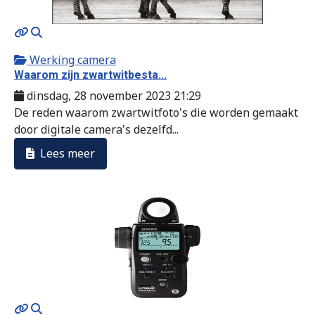
MOD_JTCS_VIEW_ARTICLE_LINK
MOD_JTCS_VIEW_FULL_IMAGE
Werking camera
Waarom zijn zwartwitbesta...
dinsdag, 28 november 2023 21:29
De reden waarom zwartwitfoto's die worden gemaakt
door digitale camera's dezelfd...
Lees meer
MOD_JTCS_VIEW_ARTICLE_LINK
MOD_JTCS_VIEW_FULL_IMAGE