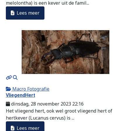
melolontha) is een kever uit de famil...
Lees meer
MOD_JTCS_VIEW_ARTICLE_LINK
MOD_JTCS_VIEW_FULL_IMAGE
Macro Fotografie
VliegendHert
dinsdag, 28 november 2023 22:16
Het vliegend hert, ook wel groot vliegend hert of
hertkever (Lucanus cervus) is ...
Lees meer