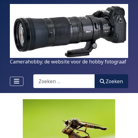
Camerahobby; de website voor de hobby fotograaf
Zoeken
Zoeken