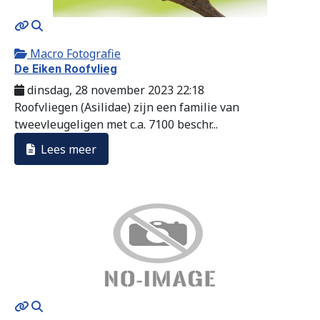
MOD_JTCS_VIEW_ARTICLE_LINK
MOD_JTCS_VIEW_FULL_IMAGE
Macro Fotografie
De Eiken Roofvlieg
dinsdag, 28 november 2023 22:18
Roofvliegen (Asilidae) zijn een familie van
tweevleugeligen met c.a. 7100 beschr...
Lees meer
MOD_JTCS_VIEW_ARTICLE_LINK
MOD_JTCS_VIEW_FULL_IMAGE