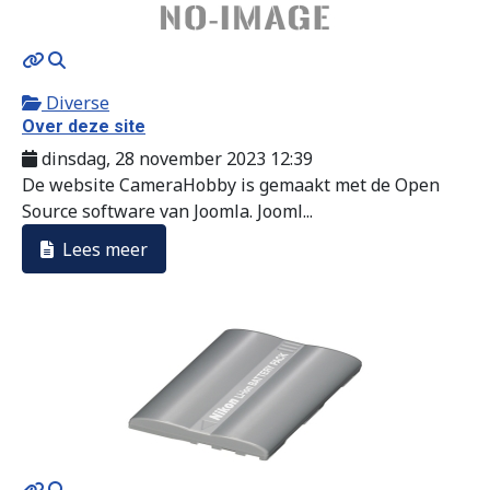
MOD_JTCS_VIEW_ARTICLE_LINK
MOD_JTCS_VIEW_FULL_IMAGE
Diverse
Over deze site
dinsdag, 28 november 2023 12:39
De website CameraHobby is gemaakt met de Open
Source software van Joomla. Jooml...
Lees meer
MOD_JTCS_VIEW_ARTICLE_LINK
MOD_JTCS_VIEW_FULL_IMAGE