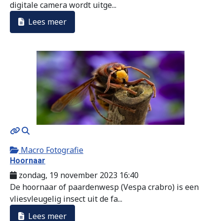
digitale camera wordt uitge...
Lees meer
MOD_JTCS_VIEW_ARTICLE_LINK
MOD_JTCS_VIEW_FULL_IMAGE
Macro Fotografie
Hoornaar
zondag, 19 november 2023 16:40
De hoornaar of paardenwesp (Vespa crabro) is een
vliesvleugelig insect uit de fa...
Lees meer