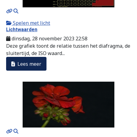
MOD_JTCS_VIEW_ARTICLE_LINK
MOD_JTCS_VIEW_FULL_IMAGE
Spelen met licht
Lichtwaarden
dinsdag, 28 november 2023 22:58
Deze grafiek toont de relatie tussen het diafragma, de
sluitertijd, de ISO waard...
Lees meer
MOD_JTCS_VIEW_ARTICLE_LINK
MOD_JTCS_VIEW_FULL_IMAGE