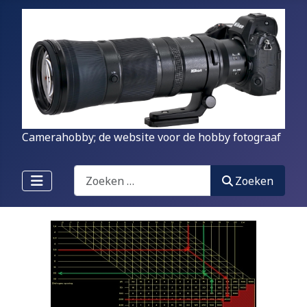
Camerahobby; de website voor de hobby fotograaf
Zoeken
Zoeken