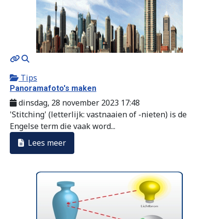
MOD_JTCS_VIEW_ARTICLE_LINK
MOD_JTCS_VIEW_FULL_IMAGE
Tips
Panoramafoto's maken
dinsdag, 28 november 2023 17:48
'Stitching' (letterlijk: vastnaaien of -nieten) is de
Engelse term die vaak word...
Lees meer