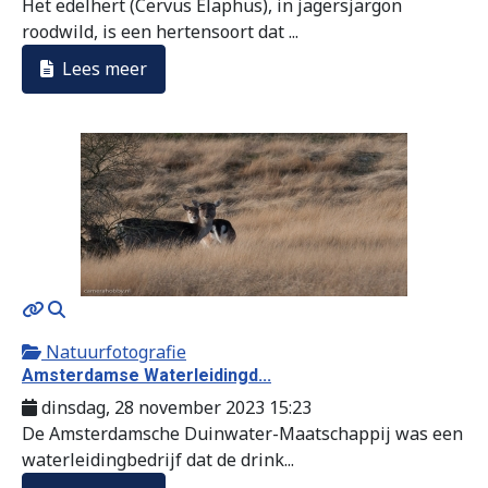
Het edelhert (Cervus Elaphus), in jagersjargon
roodwild, is een hertensoort dat ...
Lees meer
MOD_JTCS_VIEW_ARTICLE_LINK
MOD_JTCS_VIEW_FULL_IMAGE
Natuurfotografie
Amsterdamse Waterleidingd...
dinsdag, 28 november 2023 15:23
De Amsterdamsche Duinwater-Maatschappij was een
waterleidingbedrijf dat de drink...