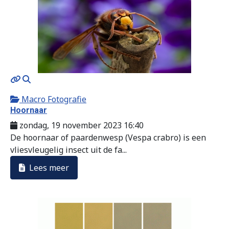
MOD_JTCS_VIEW_ARTICLE_LINK
MOD_JTCS_VIEW_FULL_IMAGE
Macro Fotografie
Hoornaar
zondag, 19 november 2023 16:40
De hoornaar of paardenwesp (Vespa crabro) is een
vliesvleugelig insect uit de fa...
Lees meer