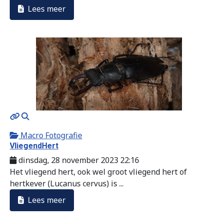
Lees meer
MOD_JTCS_VIEW_ARTICLE_LINK
MOD_JTCS_VIEW_FULL_IMAGE
Macro Fotografie
VliegendHert
dinsdag, 28 november 2023 22:16
Het vliegend hert, ook wel groot vliegend hert of
hertkever (Lucanus cervus) is ...
Lees meer