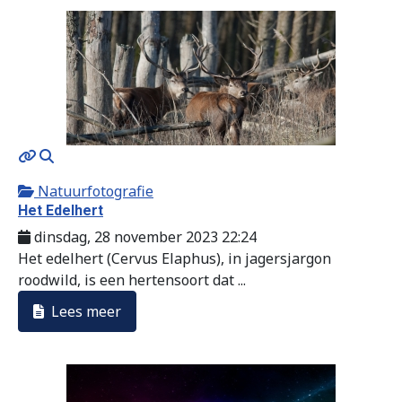
MOD_JTCS_VIEW_ARTICLE_LINK
MOD_JTCS_VIEW_FULL_IMAGE
Natuurfotografie
Het Edelhert
dinsdag, 28 november 2023 22:24
Het edelhert (Cervus Elaphus), in jagersjargon
roodwild, is een hertensoort dat ...
Lees meer