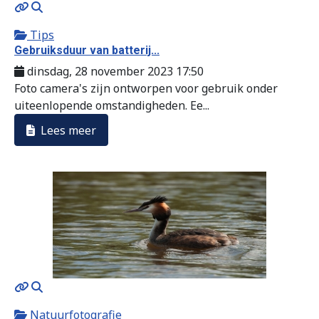
MOD_JTCS_VIEW_ARTICLE_LINK
MOD_JTCS_VIEW_FULL_IMAGE
Tips
Gebruiksduur van batterij...
dinsdag, 28 november 2023 17:50
Foto camera's zijn ontworpen voor gebruik onder
uiteenlopende omstandigheden. Ee...
Lees meer
MOD_JTCS_VIEW_ARTICLE_LINK
MOD_JTCS_VIEW_FULL_IMAGE
Natuurfotografie