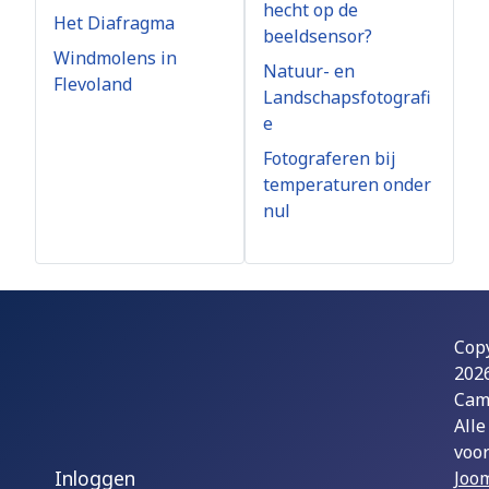
hecht op de
Het Diafragma
beeldsensor?
Windmolens in
Natuur- en
Flevoland
Landschapsfotografi
e
Fotograferen bij
temperaturen onder
nul
Cop
202
Cam
Alle
voo
Inloggen
Joom