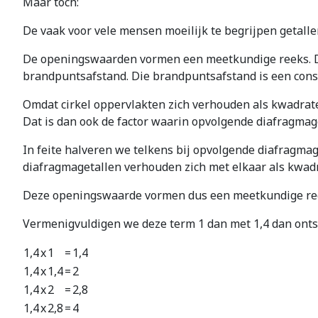
Maar toch:
De vaak voor vele mensen moeilijk te begrijpen getallen
De openingswaarden vormen een meetkundige reeks. De
brandpuntsafstand. Die brandpuntsafstand is een constan
Omdat cirkel oppervlakten zich verhouden als kwadraten
Dat is dan ook de factor waarin opvolgende diafragmage
In feite halveren we telkens bij opvolgende diafragmage
diafragmagetallen verhouden zich met elkaar als kwad
Deze openingswaarde vormen dus een meetkundige reek
Vermenigvuldigen we deze term 1 dan met 1,4 dan ontsta
1,4
x
1
=
1,4
1,4
x
1,4
=
2
1,4
x
2
=
2,8
1,4
x
2,8
=
4