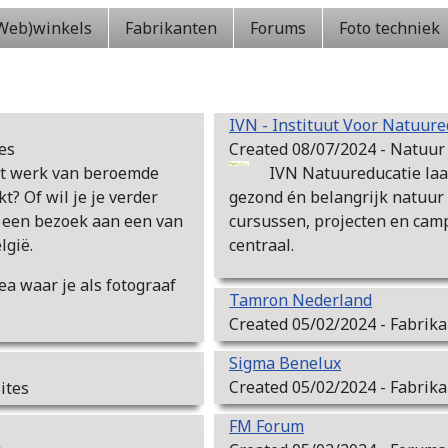
Web)winkels
Fabrikanten
Forums
Foto techniek
IVN - Instituut Voor Natuure
tes
Created 08/07/2024 - Natuur 
het werk van beroemde
IVN Natuureducatie laa
? Of wil je je verder
gezond én belangrijk natuur 
n een bezoek aan een van
cursussen, projecten en camp
lgië.
centraal.
ea waar je als fotograaf
Tamron Nederland
Created 05/02/2024 - Fabrika
Sigma Benelux
Created 05/02/2024 - Fabrikan
ites
FM Forum