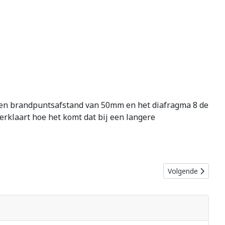
j een brandpuntsafstand van 50mm en het diafragma 8 de
rklaart hoe het komt dat bij een langere
Volgende artikel:
Volgende