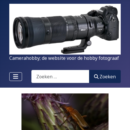
Camerahobby; de website voor de hobby fotograaf
Zoeken
Zoeken