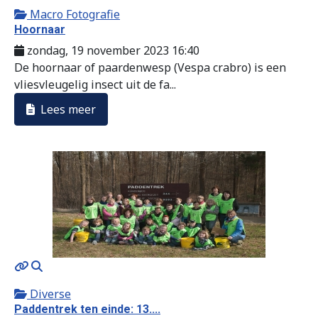
Macro Fotografie
Hoornaar
zondag, 19 november 2023 16:40
De hoornaar of paardenwesp (Vespa crabro) is een
vliesvleugelig insect uit de fa...
Lees meer
MOD_JTCS_VIEW_ARTICLE_LINK
MOD_JTCS_VIEW_FULL_IMAGE
Diverse
Paddentrek ten einde: 13....