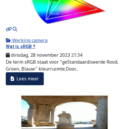
MOD_JTCS_VIEW_ARTICLE_LINK
MOD_JTCS_VIEW_FULL_IMAGE
Werking camera
Wat is sRGB ?
dinsdag, 28 november 2023 21:34
De term sRGB staat voor "geStandaardiseerde Rood,
Groen, Blauw" kleurruimte.Door...
Lees meer