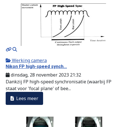
MOD_JTCS_VIEW_ARTICLE_LINK
MOD_JTCS_VIEW_FULL_IMAGE
Werking camera
Nikon FP high-speed synch...
dinsdag, 28 november 2023 21:32
Dankzij FP high-speed synchronisatie (waarbij FP
staat voor 'focal plane' of bee...
Lees meer