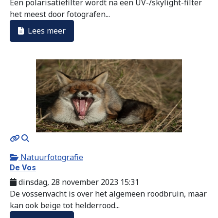
Een polarisatiefilter wordt na een UV-/skylight-filter
het meest door fotografen...
Lees meer
MOD_JTCS_VIEW_ARTICLE_LINK
MOD_JTCS_VIEW_FULL_IMAGE
Natuurfotografie
De Vos
dinsdag, 28 november 2023 15:31
De vossenvacht is over het algemeen roodbruin, maar
kan ook beige tot helderrood...