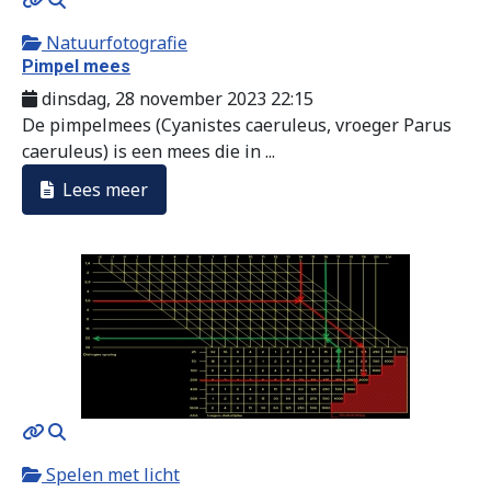
Natuurfotografie
Pimpel mees
dinsdag, 28 november 2023 22:15
De pimpelmees (Cyanistes caeruleus, vroeger Parus
caeruleus) is een mees die in ...
Lees meer
MOD_JTCS_VIEW_ARTICLE_LINK
MOD_JTCS_VIEW_FULL_IMAGE
Spelen met licht