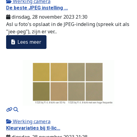
Werking camera
De beste JPEG instelling ...
dinsdag, 28 november 2023 21:30
Asl u foto's opslaat in de JPEG-indeling (spreek uit als
"jee-peg"), zijn er ver...
Lees meer
MOD_JTCS_VIEW_ARTICLE_LINK
MOD_JTCS_VIEW_FULL_IMAGE
Werking camera
Kleurvariaties bij tl-lic...
dinsdag, 28 november 2023 21:28