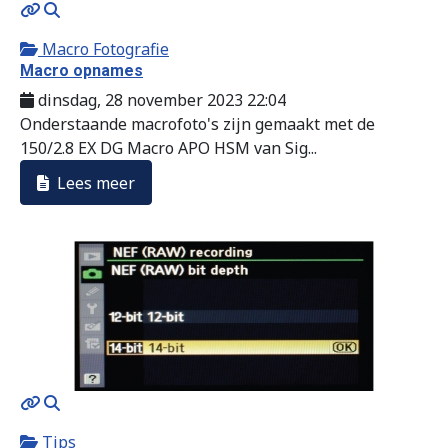
MOD_JTCS_VIEW_ARTICLE_LINK
MOD_JTCS_VIEW_FULL_IMAGE
Macro Fotografie
Macro opnames
dinsdag, 28 november 2023 22:04
Onderstaande macrofoto's zijn gemaakt met de
150/2.8 EX DG Macro APO HSM van Sig...
Lees meer
MOD_JTCS_VIEW_ARTICLE_LINK
MOD_JTCS_VIEW_FULL_IMAGE
Tips