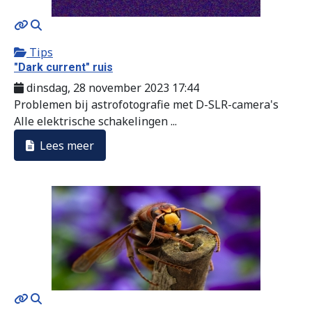
MOD_JTCS_VIEW_ARTICLE_LINK
MOD_JTCS_VIEW_FULL_IMAGE
Tips
"Dark current" ruis
dinsdag, 28 november 2023 17:44
Problemen bij astrofotografie met D-SLR-camera's
Alle elektrische schakelingen ...
Lees meer
MOD_JTCS_VIEW_ARTICLE_LINK
MOD_JTCS_VIEW_FULL_IMAGE