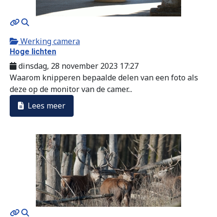
MOD_JTCS_VIEW_ARTICLE_LINK
MOD_JTCS_VIEW_FULL_IMAGE
Werking camera
Hoge lichten
dinsdag, 28 november 2023 17:27
Waarom knipperen bepaalde delen van een foto als
deze op de monitor van de camer...
Lees meer
MOD_JTCS_VIEW_ARTICLE_LINK
MOD_JTCS_VIEW_FULL_IMAGE