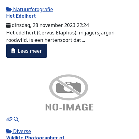
Natuurfotografie
Het Edelhert
dinsdag, 28 november 2023 22:24
Het edelhert (Cervus Elaphus), in jagersjargon
roodwild, is een hertensoort dat ...
Lees meer
MOD_JTCS_VIEW_ARTICLE_LINK
MOD_JTCS_VIEW_FULL_IMAGE
Diverse
Wildlife Photographer of ...