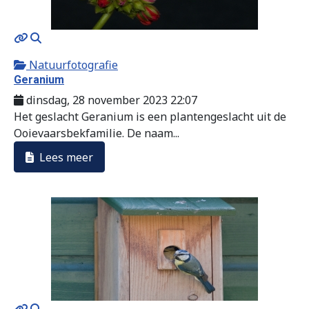
MOD_JTCS_VIEW_ARTICLE_LINK
MOD_JTCS_VIEW_FULL_IMAGE
Natuurfotografie
Geranium
dinsdag, 28 november 2023 22:07
Het geslacht Geranium is een plantengeslacht uit de
Ooievaarsbekfamilie. De naam...
Lees meer
MOD_JTCS_VIEW_ARTICLE_LINK
MOD_JTCS_VIEW_FULL_IMAGE